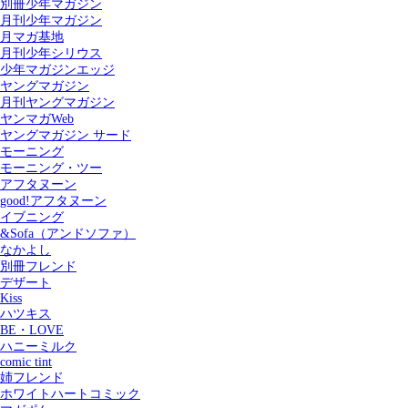
別冊少年マガジン
月刊少年マガジン
月マガ基地
月刊少年シリウス
少年マガジンエッジ
ヤングマガジン
月刊ヤングマガジン
ヤンマガWeb
ヤングマガジン サード
モーニング
モーニング・ツー
アフタヌーン
good!アフタヌーン
イブニング
&Sofa（アンドソファ）
なかよし
別冊フレンド
デザート
Kiss
ハツキス
記事を検索する
BE・LOVE
ハニーミルク
comic tint
姉フレンド
ホワイトハートコミック