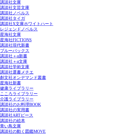
講談社文庫
講談社文芸文庫
講談社ノベルス
講談社タイガ
講談社X文庫ホワイトハート
レジェンドノベルス
星海社文庫
星海社FICTIONS
講談社現代新書
ブルーバックス
講談社＋α新書
講談社＋α文庫
講談社学術文庫
講談社選書メチエ
創文社オンデマンド叢書
星海社新書
健康ライブラリー
こころライブラリー
介護ライブラリー
講談社のお料理BOOK
講談社の実用書
講談社ARTピース
講談社の絵本
青い鳥文庫
講談社の動く図鑑MOVE