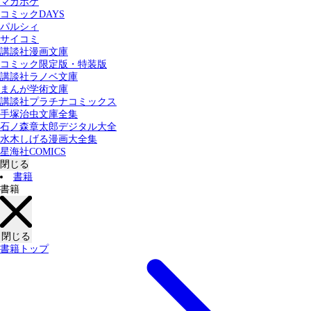
マガポケ
カテゴリー：
コミックDAYS
すべての記事
コミック
書籍
パルシィ
サイコミ
講談社漫画文庫
検索する
コミック限定版・特装版
講談社ラノベ文庫
まんが学術文庫
講談社プラチナコミックス
手塚治虫文庫全集
石ノ森章太郎デジタル大全
水木しげる漫画大全集
星海社COMICS
閉じる
書籍
書籍
閉じる
書籍トップ