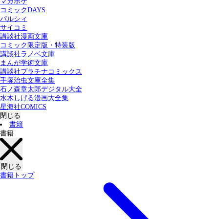
マガポケ
カテゴリー：
コミックDAYS
すべての記事
コミック
書籍
パルシィ
サイコミ
講談社漫画文庫
検索する
コミック限定版・特装版
講談社ラノベ文庫
まんが学術文庫
講談社プラチナコミックス
手塚治虫文庫全集
石ノ森章太郎デジタル大全
水木しげる漫画大全集
星海社COMICS
閉じる
書籍
書籍
閉じる
書籍トップ