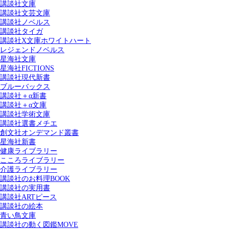
講談社文庫
講談社文芸文庫
講談社ノベルス
講談社タイガ
講談社X文庫ホワイトハート
レジェンドノベルス
星海社文庫
星海社FICTIONS
講談社現代新書
ブルーバックス
講談社＋α新書
講談社＋α文庫
講談社学術文庫
講談社選書メチエ
創文社オンデマンド叢書
星海社新書
健康ライブラリー
こころライブラリー
介護ライブラリー
講談社のお料理BOOK
講談社の実用書
講談社ARTピース
講談社の絵本
青い鳥文庫
講談社の動く図鑑MOVE