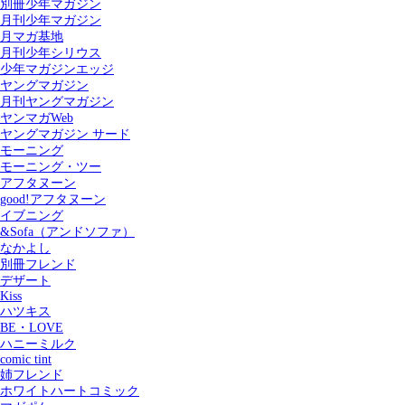
別冊少年マガジン
月刊少年マガジン
月マガ基地
月刊少年シリウス
少年マガジンエッジ
ヤングマガジン
月刊ヤングマガジン
ヤンマガWeb
ヤングマガジン サード
モーニング
モーニング・ツー
アフタヌーン
good!アフタヌーン
イブニング
&Sofa（アンドソファ）
なかよし
別冊フレンド
デザート
Kiss
ハツキス
記事を検索する
BE・LOVE
ハニーミルク
comic tint
姉フレンド
ホワイトハートコミック