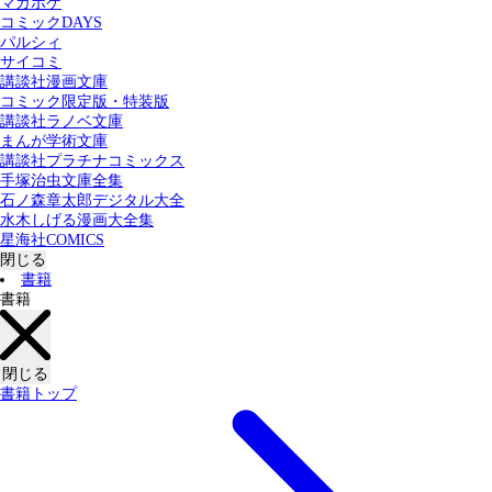
マガポケ
カテゴリー：
コミックDAYS
すべての記事
コミック
書籍
パルシィ
サイコミ
講談社漫画文庫
検索する
コミック限定版・特装版
講談社ラノベ文庫
まんが学術文庫
講談社プラチナコミックス
手塚治虫文庫全集
石ノ森章太郎デジタル大全
水木しげる漫画大全集
星海社COMICS
閉じる
書籍
書籍
閉じる
書籍トップ