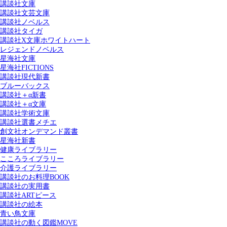
講談社文庫
講談社文芸文庫
講談社ノベルス
講談社タイガ
講談社X文庫ホワイトハート
レジェンドノベルス
星海社文庫
星海社FICTIONS
講談社現代新書
ブルーバックス
講談社＋α新書
講談社＋α文庫
講談社学術文庫
講談社選書メチエ
創文社オンデマンド叢書
星海社新書
健康ライブラリー
こころライブラリー
介護ライブラリー
講談社のお料理BOOK
講談社の実用書
講談社ARTピース
講談社の絵本
青い鳥文庫
講談社の動く図鑑MOVE