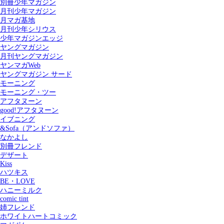
別冊少年マガジン
月刊少年マガジン
月マガ基地
月刊少年シリウス
少年マガジンエッジ
ヤングマガジン
月刊ヤングマガジン
ヤンマガWeb
ヤングマガジン サード
モーニング
モーニング・ツー
アフタヌーン
good!アフタヌーン
イブニング
&Sofa（アンドソファ）
なかよし
別冊フレンド
デザート
Kiss
ハツキス
記事を検索する
BE・LOVE
ハニーミルク
comic tint
姉フレンド
ホワイトハートコミック