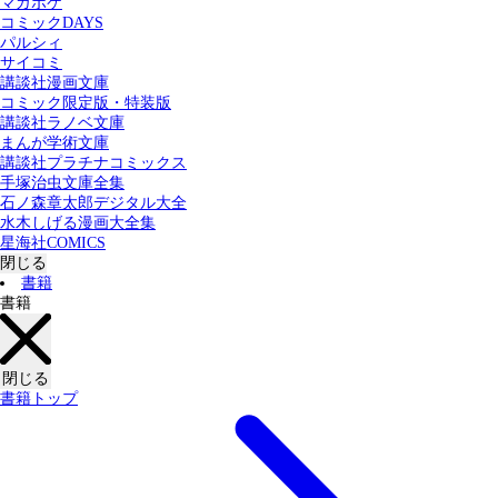
マガポケ
カテゴリー：
コミックDAYS
すべての記事
コミック
書籍
パルシィ
サイコミ
講談社漫画文庫
検索する
コミック限定版・特装版
講談社ラノベ文庫
まんが学術文庫
講談社プラチナコミックス
手塚治虫文庫全集
石ノ森章太郎デジタル大全
水木しげる漫画大全集
星海社COMICS
閉じる
書籍
書籍
閉じる
書籍トップ