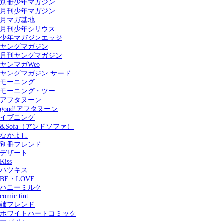
別冊少年マガジン
月刊少年マガジン
月マガ基地
月刊少年シリウス
少年マガジンエッジ
ヤングマガジン
月刊ヤングマガジン
ヤンマガWeb
ヤングマガジン サード
モーニング
モーニング・ツー
アフタヌーン
good!アフタヌーン
イブニング
&Sofa（アンドソファ）
なかよし
別冊フレンド
デザート
Kiss
ハツキス
記事を検索する
BE・LOVE
ハニーミルク
comic tint
姉フレンド
ホワイトハートコミック