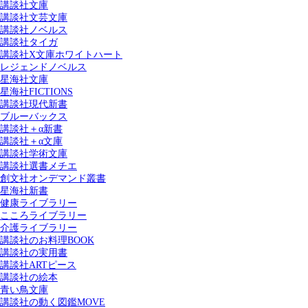
講談社文庫
講談社文芸文庫
講談社ノベルス
講談社タイガ
講談社X文庫ホワイトハート
レジェンドノベルス
星海社文庫
星海社FICTIONS
講談社現代新書
ブルーバックス
講談社＋α新書
講談社＋α文庫
講談社学術文庫
講談社選書メチエ
創文社オンデマンド叢書
星海社新書
健康ライブラリー
こころライブラリー
介護ライブラリー
講談社のお料理BOOK
講談社の実用書
講談社ARTピース
講談社の絵本
青い鳥文庫
講談社の動く図鑑MOVE