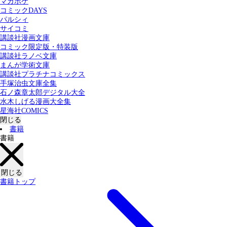
マガポケ
カテゴリー：
コミックDAYS
すべての記事
コミック
書籍
パルシィ
サイコミ
講談社漫画文庫
検索する
コミック限定版・特装版
講談社ラノベ文庫
まんが学術文庫
講談社プラチナコミックス
手塚治虫文庫全集
石ノ森章太郎デジタル大全
水木しげる漫画大全集
星海社COMICS
閉じる
書籍
書籍
閉じる
書籍トップ