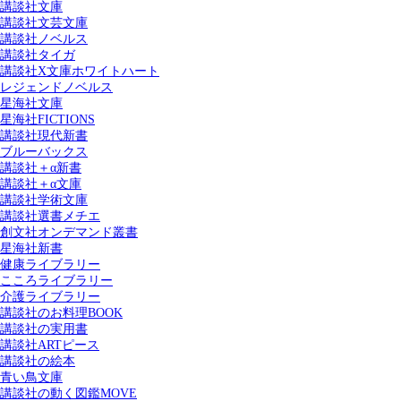
講談社文庫
講談社文芸文庫
講談社ノベルス
講談社タイガ
講談社X文庫ホワイトハート
レジェンドノベルス
星海社文庫
星海社FICTIONS
講談社現代新書
ブルーバックス
講談社＋α新書
講談社＋α文庫
講談社学術文庫
講談社選書メチエ
創文社オンデマンド叢書
星海社新書
健康ライブラリー
こころライブラリー
介護ライブラリー
講談社のお料理BOOK
講談社の実用書
講談社ARTピース
講談社の絵本
青い鳥文庫
講談社の動く図鑑MOVE