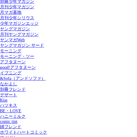
別冊少年マガジン
月刊少年マガジン
月マガ基地
月刊少年シリウス
少年マガジンエッジ
ヤングマガジン
月刊ヤングマガジン
ヤンマガWeb
ヤングマガジン サード
モーニング
モーニング・ツー
アフタヌーン
good!アフタヌーン
イブニング
&Sofa（アンドソファ）
なかよし
別冊フレンド
デザート
Kiss
ハツキス
記事を検索する
BE・LOVE
ハニーミルク
comic tint
姉フレンド
ホワイトハートコミック