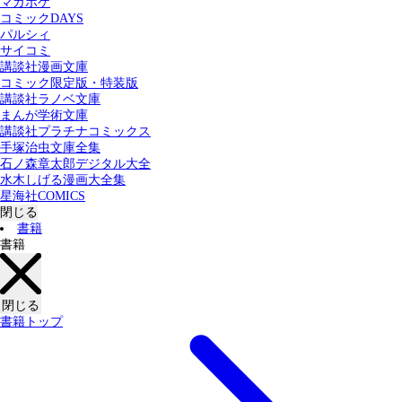
マガポケ
カテゴリー：
コミックDAYS
すべての記事
コミック
書籍
パルシィ
サイコミ
講談社漫画文庫
検索する
コミック限定版・特装版
講談社ラノベ文庫
まんが学術文庫
講談社プラチナコミックス
手塚治虫文庫全集
石ノ森章太郎デジタル大全
水木しげる漫画大全集
星海社COMICS
閉じる
書籍
書籍
閉じる
書籍トップ