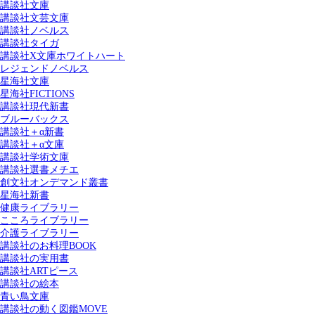
講談社文庫
講談社文芸文庫
講談社ノベルス
講談社タイガ
講談社X文庫ホワイトハート
レジェンドノベルス
星海社文庫
星海社FICTIONS
講談社現代新書
ブルーバックス
講談社＋α新書
講談社＋α文庫
講談社学術文庫
講談社選書メチエ
創文社オンデマンド叢書
星海社新書
健康ライブラリー
こころライブラリー
介護ライブラリー
講談社のお料理BOOK
講談社の実用書
講談社ARTピース
講談社の絵本
青い鳥文庫
講談社の動く図鑑MOVE