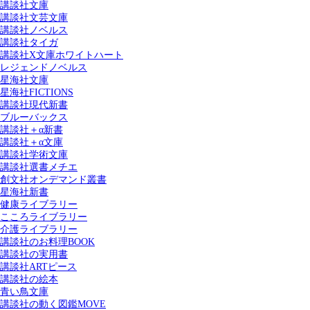
講談社文庫
講談社文芸文庫
講談社ノベルス
講談社タイガ
講談社X文庫ホワイトハート
レジェンドノベルス
星海社文庫
星海社FICTIONS
講談社現代新書
ブルーバックス
講談社＋α新書
講談社＋α文庫
講談社学術文庫
講談社選書メチエ
創文社オンデマンド叢書
星海社新書
健康ライブラリー
こころライブラリー
介護ライブラリー
講談社のお料理BOOK
講談社の実用書
講談社ARTピース
講談社の絵本
青い鳥文庫
講談社の動く図鑑MOVE