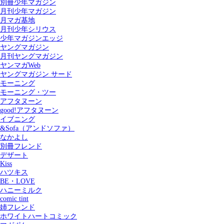
別冊少年マガジン
月刊少年マガジン
月マガ基地
月刊少年シリウス
少年マガジンエッジ
ヤングマガジン
月刊ヤングマガジン
ヤンマガWeb
ヤングマガジン サード
モーニング
モーニング・ツー
アフタヌーン
good!アフタヌーン
イブニング
&Sofa（アンドソファ）
なかよし
別冊フレンド
デザート
Kiss
ハツキス
記事を検索する
BE・LOVE
ハニーミルク
comic tint
姉フレンド
ホワイトハートコミック