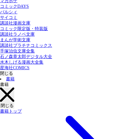
マガポケ
カテゴリー：
コミックDAYS
すべての記事
コミック
書籍
パルシィ
サイコミ
講談社漫画文庫
検索する
コミック限定版・特装版
講談社ラノベ文庫
まんが学術文庫
講談社プラチナコミックス
手塚治虫文庫全集
石ノ森章太郎デジタル大全
水木しげる漫画大全集
星海社COMICS
閉じる
書籍
書籍
閉じる
書籍トップ