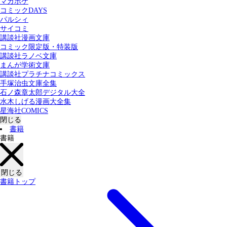
マガポケ
カテゴリー：
コミックDAYS
すべての記事
コミック
書籍
パルシィ
サイコミ
講談社漫画文庫
検索する
コミック限定版・特装版
講談社ラノベ文庫
まんが学術文庫
講談社プラチナコミックス
手塚治虫文庫全集
石ノ森章太郎デジタル大全
水木しげる漫画大全集
星海社COMICS
閉じる
書籍
書籍
閉じる
書籍トップ