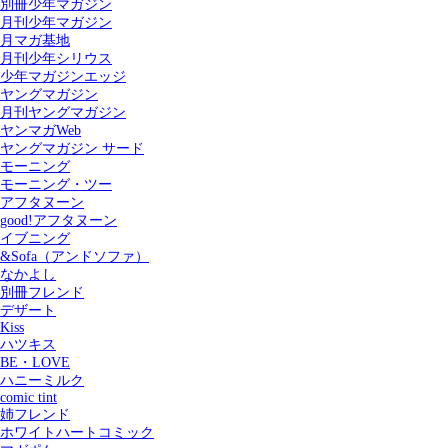
別冊少年マガジン
月刊少年マガジン
月マガ基地
月刊少年シリウス
少年マガジンエッジ
ヤングマガジン
月刊ヤングマガジン
ヤンマガWeb
ヤングマガジン サード
モーニング
モーニング・ツー
アフタヌーン
good!アフタヌーン
イブニング
&Sofa（アンドソファ）
なかよし
別冊フレンド
デザート
Kiss
ハツキス
記事を検索する
BE・LOVE
ハニーミルク
comic tint
姉フレンド
ホワイトハートコミック