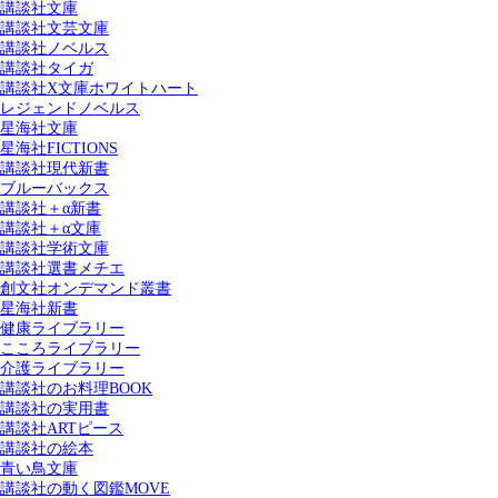
講談社文庫
講談社文芸文庫
講談社ノベルス
講談社タイガ
講談社X文庫ホワイトハート
レジェンドノベルス
星海社文庫
星海社FICTIONS
講談社現代新書
ブルーバックス
講談社＋α新書
講談社＋α文庫
講談社学術文庫
講談社選書メチエ
創文社オンデマンド叢書
星海社新書
健康ライブラリー
こころライブラリー
介護ライブラリー
講談社のお料理BOOK
講談社の実用書
講談社ARTピース
講談社の絵本
青い鳥文庫
講談社の動く図鑑MOVE