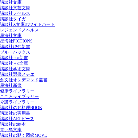
講談社文庫
講談社文芸文庫
講談社ノベルス
講談社タイガ
講談社X文庫ホワイトハート
レジェンドノベルス
星海社文庫
星海社FICTIONS
講談社現代新書
ブルーバックス
講談社＋α新書
講談社＋α文庫
講談社学術文庫
講談社選書メチエ
創文社オンデマンド叢書
星海社新書
健康ライブラリー
こころライブラリー
介護ライブラリー
講談社のお料理BOOK
講談社の実用書
講談社ARTピース
講談社の絵本
青い鳥文庫
講談社の動く図鑑MOVE