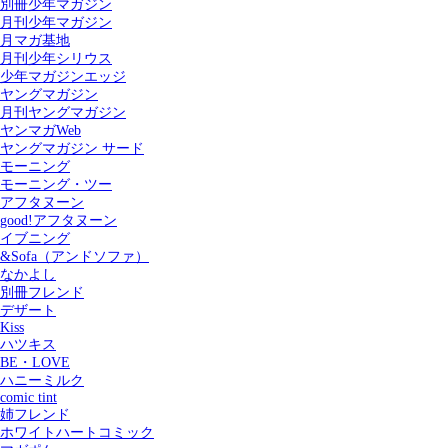
別冊少年マガジン
月刊少年マガジン
月マガ基地
月刊少年シリウス
少年マガジンエッジ
ヤングマガジン
月刊ヤングマガジン
ヤンマガWeb
ヤングマガジン サード
モーニング
モーニング・ツー
アフタヌーン
good!アフタヌーン
イブニング
&Sofa（アンドソファ）
なかよし
別冊フレンド
デザート
Kiss
ハツキス
記事を検索する
BE・LOVE
ハニーミルク
comic tint
姉フレンド
ホワイトハートコミック