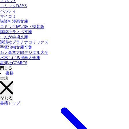
マガポケ
カテゴリー：
コミックDAYS
すべての記事
コミック
書籍
パルシィ
サイコミ
講談社漫画文庫
検索する
コミック限定版・特装版
講談社ラノベ文庫
まんが学術文庫
講談社プラチナコミックス
手塚治虫文庫全集
石ノ森章太郎デジタル大全
水木しげる漫画大全集
星海社COMICS
閉じる
書籍
書籍
閉じる
書籍トップ