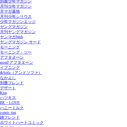
別冊少年マガジン
月刊少年マガジン
月マガ基地
月刊少年シリウス
少年マガジンエッジ
ヤングマガジン
月刊ヤングマガジン
ヤンマガWeb
ヤングマガジン サード
モーニング
モーニング・ツー
アフタヌーン
good!アフタヌーン
イブニング
&Sofa（アンドソファ）
なかよし
別冊フレンド
デザート
Kiss
ハツキス
記事を検索する
BE・LOVE
ハニーミルク
comic tint
姉フレンド
ホワイトハートコミック