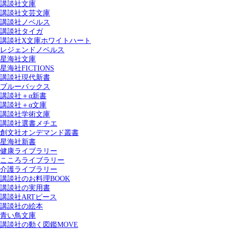
講談社文庫
講談社文芸文庫
講談社ノベルス
講談社タイガ
講談社X文庫ホワイトハート
レジェンドノベルス
星海社文庫
星海社FICTIONS
講談社現代新書
ブルーバックス
講談社＋α新書
講談社＋α文庫
講談社学術文庫
講談社選書メチエ
創文社オンデマンド叢書
星海社新書
健康ライブラリー
こころライブラリー
介護ライブラリー
講談社のお料理BOOK
講談社の実用書
講談社ARTピース
講談社の絵本
青い鳥文庫
講談社の動く図鑑MOVE