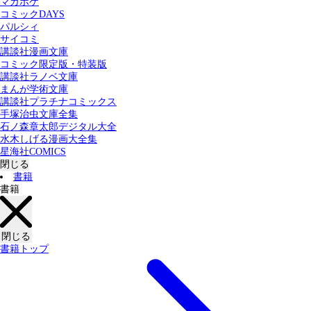
マガポケ
カテゴリー：
コミックDAYS
すべての記事
コミック
書籍
パルシィ
サイコミ
講談社漫画文庫
検索する
コミック限定版・特装版
講談社ラノベ文庫
まんが学術文庫
講談社プラチナコミックス
手塚治虫文庫全集
石ノ森章太郎デジタル大全
水木しげる漫画大全集
星海社COMICS
閉じる
書籍
書籍
閉じる
書籍トップ