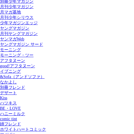
別冊少年マガジン
月刊少年マガジン
月マガ基地
月刊少年シリウス
少年マガジンエッジ
ヤングマガジン
月刊ヤングマガジン
ヤンマガWeb
ヤングマガジン サード
モーニング
モーニング・ツー
アフタヌーン
good!アフタヌーン
イブニング
&Sofa（アンドソファ）
なかよし
別冊フレンド
デザート
Kiss
ハツキス
記事を検索する
BE・LOVE
ハニーミルク
comic tint
姉フレンド
ホワイトハートコミック