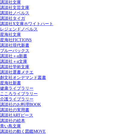
講談社文庫
講談社文芸文庫
講談社ノベルス
講談社タイガ
講談社X文庫ホワイトハート
レジェンドノベルス
星海社文庫
星海社FICTIONS
講談社現代新書
ブルーバックス
講談社＋α新書
講談社＋α文庫
講談社学術文庫
講談社選書メチエ
創文社オンデマンド叢書
星海社新書
健康ライブラリー
こころライブラリー
介護ライブラリー
講談社のお料理BOOK
講談社の実用書
講談社ARTピース
講談社の絵本
青い鳥文庫
講談社の動く図鑑MOVE