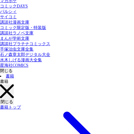
マガポケ
カテゴリー：
コミックDAYS
すべての記事
コミック
書籍
パルシィ
サイコミ
講談社漫画文庫
検索する
コミック限定版・特装版
講談社ラノベ文庫
まんが学術文庫
講談社プラチナコミックス
手塚治虫文庫全集
石ノ森章太郎デジタル大全
水木しげる漫画大全集
星海社COMICS
閉じる
書籍
書籍
閉じる
書籍トップ