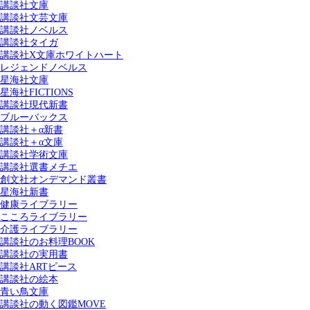
講談社文庫
講談社文芸文庫
講談社ノベルス
講談社タイガ
講談社X文庫ホワイトハート
レジェンドノベルス
星海社文庫
星海社FICTIONS
講談社現代新書
ブルーバックス
講談社＋α新書
講談社＋α文庫
講談社学術文庫
講談社選書メチエ
創文社オンデマンド叢書
星海社新書
健康ライブラリー
こころライブラリー
介護ライブラリー
講談社のお料理BOOK
講談社の実用書
講談社ARTピース
講談社の絵本
青い鳥文庫
講談社の動く図鑑MOVE