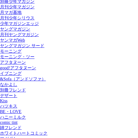
別冊少年マガジン
月刊少年マガジン
月マガ基地
月刊少年シリウス
少年マガジンエッジ
ヤングマガジン
月刊ヤングマガジン
ヤンマガWeb
ヤングマガジン サード
モーニング
モーニング・ツー
アフタヌーン
good!アフタヌーン
イブニング
&Sofa（アンドソファ）
なかよし
別冊フレンド
デザート
Kiss
ハツキス
記事を検索する
BE・LOVE
ハニーミルク
comic tint
姉フレンド
ホワイトハートコミック