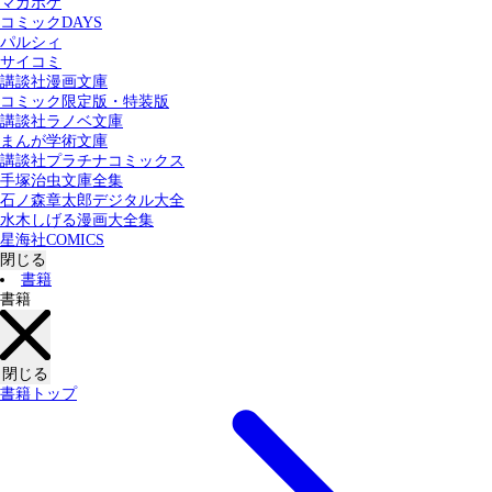
マガポケ
カテゴリー：
コミックDAYS
すべての記事
コミック
書籍
パルシィ
サイコミ
講談社漫画文庫
検索する
コミック限定版・特装版
講談社ラノベ文庫
まんが学術文庫
講談社プラチナコミックス
手塚治虫文庫全集
石ノ森章太郎デジタル大全
水木しげる漫画大全集
星海社COMICS
閉じる
書籍
書籍
閉じる
書籍トップ