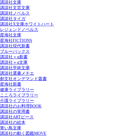
講談社文庫
講談社文芸文庫
講談社ノベルス
講談社タイガ
講談社X文庫ホワイトハート
レジェンドノベルス
星海社文庫
星海社FICTIONS
講談社現代新書
ブルーバックス
講談社＋α新書
講談社＋α文庫
講談社学術文庫
講談社選書メチエ
創文社オンデマンド叢書
星海社新書
健康ライブラリー
こころライブラリー
介護ライブラリー
講談社のお料理BOOK
講談社の実用書
講談社ARTピース
講談社の絵本
青い鳥文庫
講談社の動く図鑑MOVE