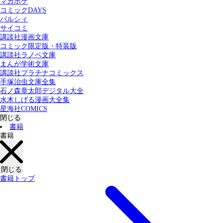
マガポケ
カテゴリー：
コミックDAYS
すべての記事
コミック
書籍
パルシィ
サイコミ
講談社漫画文庫
検索する
コミック限定版・特装版
講談社ラノベ文庫
まんが学術文庫
講談社プラチナコミックス
手塚治虫文庫全集
石ノ森章太郎デジタル大全
水木しげる漫画大全集
星海社COMICS
閉じる
書籍
書籍
閉じる
書籍トップ