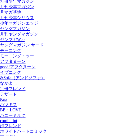
別冊少年マガジン
月刊少年マガジン
月マガ基地
月刊少年シリウス
少年マガジンエッジ
ヤングマガジン
月刊ヤングマガジン
ヤンマガWeb
ヤングマガジン サード
モーニング
モーニング・ツー
アフタヌーン
good!アフタヌーン
イブニング
&Sofa（アンドソファ）
なかよし
別冊フレンド
デザート
Kiss
ハツキス
記事を検索する
BE・LOVE
ハニーミルク
comic tint
姉フレンド
ホワイトハートコミック