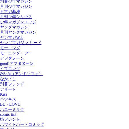
別冊少年マガジン
月刊少年マガジン
月マガ基地
月刊少年シリウス
少年マガジンエッジ
ヤングマガジン
月刊ヤングマガジン
ヤンマガWeb
ヤングマガジン サード
モーニング
モーニング・ツー
アフタヌーン
good!アフタヌーン
イブニング
&Sofa（アンドソファ）
なかよし
別冊フレンド
デザート
Kiss
ハツキス
記事を検索する
BE・LOVE
ハニーミルク
comic tint
姉フレンド
ホワイトハートコミック