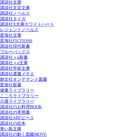
講談社文庫
講談社文芸文庫
講談社ノベルス
講談社タイガ
講談社X文庫ホワイトハート
レジェンドノベルス
星海社文庫
星海社FICTIONS
講談社現代新書
ブルーバックス
講談社＋α新書
講談社＋α文庫
講談社学術文庫
講談社選書メチエ
創文社オンデマンド叢書
星海社新書
健康ライブラリー
こころライブラリー
介護ライブラリー
講談社のお料理BOOK
講談社の実用書
講談社ARTピース
講談社の絵本
青い鳥文庫
講談社の動く図鑑MOVE