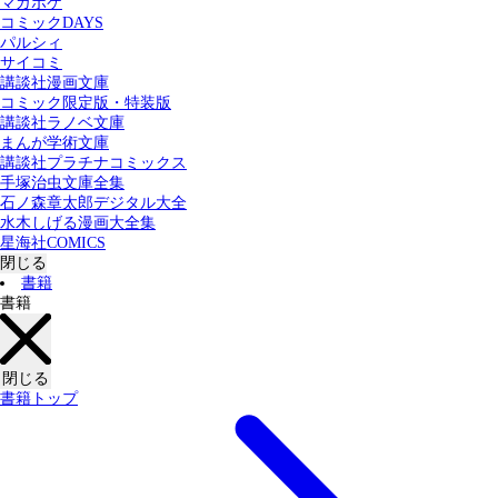
マガポケ
カテゴリー：
コミックDAYS
すべての記事
コミック
書籍
パルシィ
サイコミ
講談社漫画文庫
検索する
コミック限定版・特装版
講談社ラノベ文庫
まんが学術文庫
講談社プラチナコミックス
手塚治虫文庫全集
石ノ森章太郎デジタル大全
水木しげる漫画大全集
星海社COMICS
閉じる
書籍
書籍
閉じる
書籍トップ