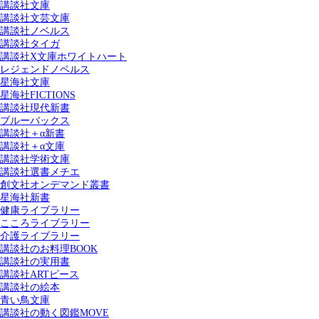
講談社文庫
講談社文芸文庫
講談社ノベルス
講談社タイガ
講談社X文庫ホワイトハート
レジェンドノベルス
星海社文庫
星海社FICTIONS
講談社現代新書
ブルーバックス
講談社＋α新書
講談社＋α文庫
講談社学術文庫
講談社選書メチエ
創文社オンデマンド叢書
星海社新書
健康ライブラリー
こころライブラリー
介護ライブラリー
講談社のお料理BOOK
講談社の実用書
講談社ARTピース
講談社の絵本
青い鳥文庫
講談社の動く図鑑MOVE