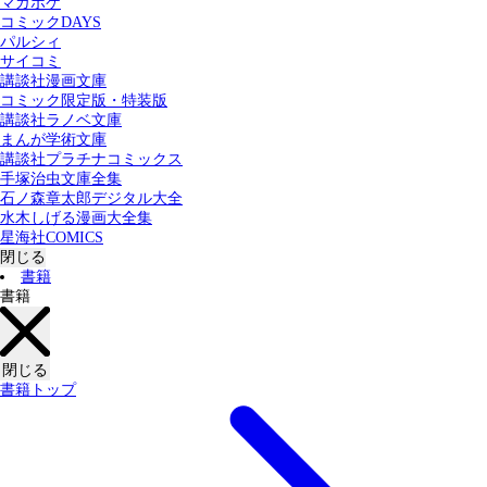
マガポケ
カテゴリー：
コミックDAYS
すべての記事
コミック
書籍
パルシィ
サイコミ
講談社漫画文庫
検索する
コミック限定版・特装版
講談社ラノベ文庫
まんが学術文庫
講談社プラチナコミックス
手塚治虫文庫全集
石ノ森章太郎デジタル大全
水木しげる漫画大全集
星海社COMICS
閉じる
書籍
書籍
閉じる
書籍トップ