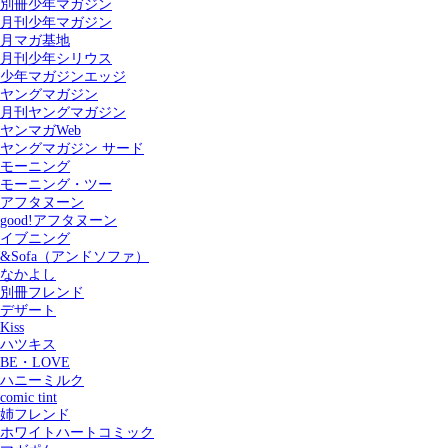
別冊少年マガジン
月刊少年マガジン
月マガ基地
月刊少年シリウス
少年マガジンエッジ
ヤングマガジン
月刊ヤングマガジン
ヤンマガWeb
ヤングマガジン サード
モーニング
モーニング・ツー
アフタヌーン
good!アフタヌーン
イブニング
&Sofa（アンドソファ）
なかよし
別冊フレンド
デザート
Kiss
ハツキス
記事を検索する
BE・LOVE
ハニーミルク
comic tint
姉フレンド
ホワイトハートコミック