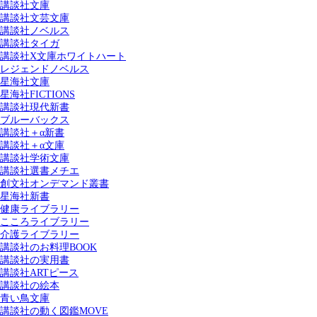
講談社文庫
講談社文芸文庫
講談社ノベルス
講談社タイガ
講談社X文庫ホワイトハート
レジェンドノベルス
星海社文庫
星海社FICTIONS
講談社現代新書
ブルーバックス
講談社＋α新書
講談社＋α文庫
講談社学術文庫
講談社選書メチエ
創文社オンデマンド叢書
星海社新書
健康ライブラリー
こころライブラリー
介護ライブラリー
講談社のお料理BOOK
講談社の実用書
講談社ARTピース
講談社の絵本
青い鳥文庫
講談社の動く図鑑MOVE