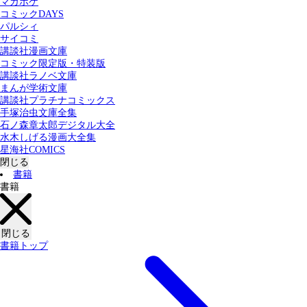
マガポケ
カテゴリー：
コミックDAYS
すべての記事
コミック
書籍
パルシィ
サイコミ
講談社漫画文庫
検索する
コミック限定版・特装版
講談社ラノベ文庫
まんが学術文庫
講談社プラチナコミックス
手塚治虫文庫全集
石ノ森章太郎デジタル大全
水木しげる漫画大全集
星海社COMICS
閉じる
書籍
書籍
閉じる
書籍トップ