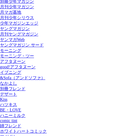
別冊少年マガジン
月刊少年マガジン
月マガ基地
月刊少年シリウス
少年マガジンエッジ
ヤングマガジン
月刊ヤングマガジン
ヤンマガWeb
ヤングマガジン サード
モーニング
モーニング・ツー
アフタヌーン
good!アフタヌーン
イブニング
&Sofa（アンドソファ）
なかよし
別冊フレンド
デザート
Kiss
ハツキス
記事を検索する
BE・LOVE
ハニーミルク
comic tint
姉フレンド
ホワイトハートコミック