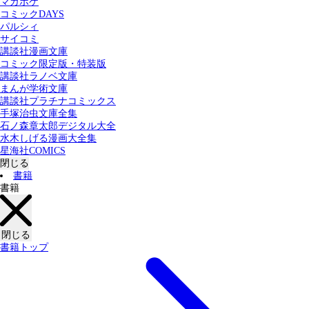
マガポケ
カテゴリー：
コミックDAYS
すべての記事
コミック
書籍
パルシィ
サイコミ
講談社漫画文庫
検索する
コミック限定版・特装版
講談社ラノベ文庫
まんが学術文庫
講談社プラチナコミックス
手塚治虫文庫全集
石ノ森章太郎デジタル大全
水木しげる漫画大全集
星海社COMICS
閉じる
書籍
書籍
閉じる
書籍トップ