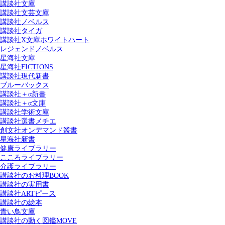
講談社文庫
講談社文芸文庫
講談社ノベルス
講談社タイガ
講談社X文庫ホワイトハート
レジェンドノベルス
星海社文庫
星海社FICTIONS
講談社現代新書
ブルーバックス
講談社＋α新書
講談社＋α文庫
講談社学術文庫
講談社選書メチエ
創文社オンデマンド叢書
星海社新書
健康ライブラリー
こころライブラリー
介護ライブラリー
講談社のお料理BOOK
講談社の実用書
講談社ARTピース
講談社の絵本
青い鳥文庫
講談社の動く図鑑MOVE