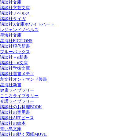
講談社文庫
講談社文芸文庫
講談社ノベルス
講談社タイガ
講談社X文庫ホワイトハート
レジェンドノベルス
星海社文庫
星海社FICTIONS
講談社現代新書
ブルーバックス
講談社＋α新書
講談社＋α文庫
講談社学術文庫
講談社選書メチエ
創文社オンデマンド叢書
星海社新書
健康ライブラリー
こころライブラリー
介護ライブラリー
講談社のお料理BOOK
講談社の実用書
講談社ARTピース
講談社の絵本
青い鳥文庫
講談社の動く図鑑MOVE