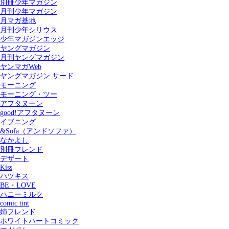
別冊少年マガジン
月刊少年マガジン
月マガ基地
月刊少年シリウス
少年マガジンエッジ
ヤングマガジン
月刊ヤングマガジン
ヤンマガWeb
ヤングマガジン サード
モーニング
モーニング・ツー
アフタヌーン
good!アフタヌーン
イブニング
&Sofa（アンドソファ）
なかよし
別冊フレンド
デザート
Kiss
ハツキス
記事を検索する
BE・LOVE
ハニーミルク
comic tint
姉フレンド
ホワイトハートコミック