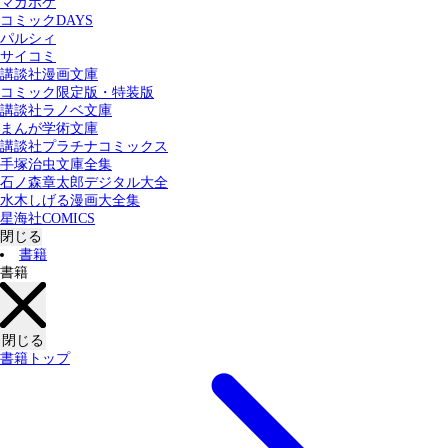
マガポケ
カテゴリー：
コミックDAYS
すべての記事
コミック
書籍
パルシィ
サイコミ
講談社漫画文庫
検索する
コミック限定版・特装版
講談社ラノベ文庫
まんが学術文庫
講談社プラチナコミックス
手塚治虫文庫全集
石ノ森章太郎デジタル大全
水木しげる漫画大全集
星海社COMICS
閉じる
書籍
書籍
閉じる
書籍トップ