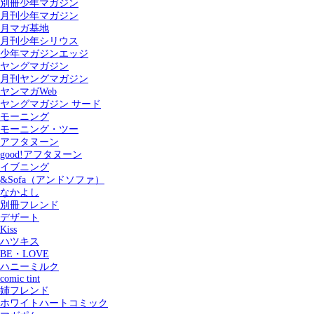
別冊少年マガジン
月刊少年マガジン
月マガ基地
月刊少年シリウス
少年マガジンエッジ
ヤングマガジン
月刊ヤングマガジン
ヤンマガWeb
ヤングマガジン サード
モーニング
モーニング・ツー
アフタヌーン
good!アフタヌーン
イブニング
&Sofa（アンドソファ）
なかよし
別冊フレンド
デザート
Kiss
ハツキス
記事を検索する
BE・LOVE
ハニーミルク
comic tint
姉フレンド
ホワイトハートコミック