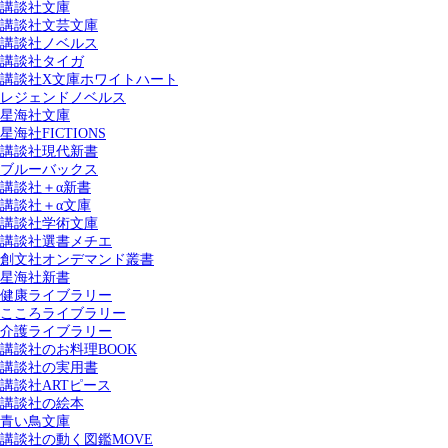
講談社文庫
講談社文芸文庫
講談社ノベルス
講談社タイガ
講談社X文庫ホワイトハート
レジェンドノベルス
星海社文庫
星海社FICTIONS
講談社現代新書
ブルーバックス
講談社＋α新書
講談社＋α文庫
講談社学術文庫
講談社選書メチエ
創文社オンデマンド叢書
星海社新書
健康ライブラリー
こころライブラリー
介護ライブラリー
講談社のお料理BOOK
講談社の実用書
講談社ARTピース
講談社の絵本
青い鳥文庫
講談社の動く図鑑MOVE