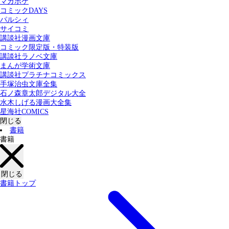
マガポケ
カテゴリー：
コミックDAYS
すべての記事
コミック
書籍
パルシィ
サイコミ
講談社漫画文庫
検索する
コミック限定版・特装版
講談社ラノベ文庫
まんが学術文庫
講談社プラチナコミックス
手塚治虫文庫全集
石ノ森章太郎デジタル大全
水木しげる漫画大全集
星海社COMICS
閉じる
書籍
書籍
閉じる
書籍トップ