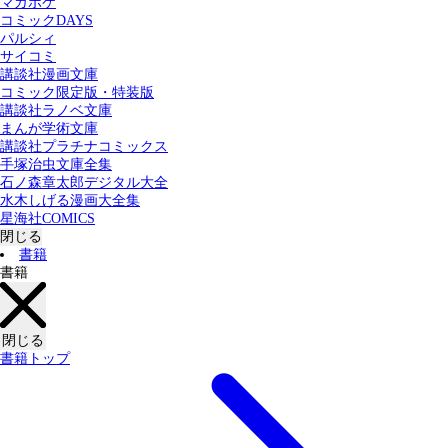
マガポケ
カテゴリー：
コミックDAYS
すべての記事
コミック
書籍
パルシィ
サイコミ
講談社漫画文庫
検索する
コミック限定版・特装版
講談社ラノベ文庫
まんが学術文庫
講談社プラチナコミックス
手塚治虫文庫全集
石ノ森章太郎デジタル大全
水木しげる漫画大全集
星海社COMICS
閉じる
書籍
書籍
閉じる
書籍トップ