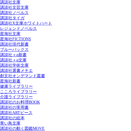
講談社文庫
講談社文芸文庫
講談社ノベルス
講談社タイガ
講談社X文庫ホワイトハート
レジェンドノベルス
星海社文庫
星海社FICTIONS
講談社現代新書
ブルーバックス
講談社＋α新書
講談社＋α文庫
講談社学術文庫
講談社選書メチエ
創文社オンデマンド叢書
星海社新書
健康ライブラリー
こころライブラリー
介護ライブラリー
講談社のお料理BOOK
講談社の実用書
講談社ARTピース
講談社の絵本
青い鳥文庫
講談社の動く図鑑MOVE