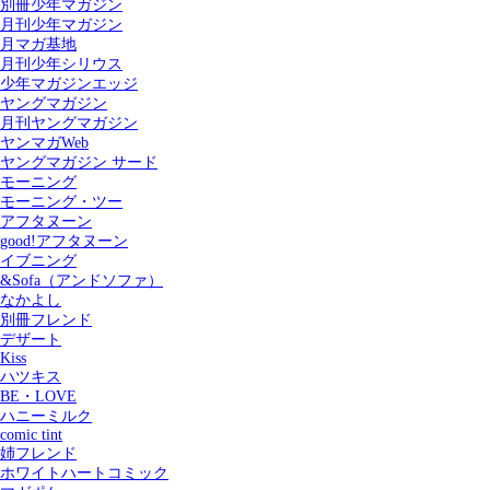
別冊少年マガジン
月刊少年マガジン
月マガ基地
月刊少年シリウス
少年マガジンエッジ
ヤングマガジン
月刊ヤングマガジン
ヤンマガWeb
ヤングマガジン サード
モーニング
モーニング・ツー
アフタヌーン
good!アフタヌーン
イブニング
&Sofa（アンドソファ）
なかよし
別冊フレンド
デザート
Kiss
ハツキス
記事を検索する
BE・LOVE
ハニーミルク
comic tint
姉フレンド
ホワイトハートコミック