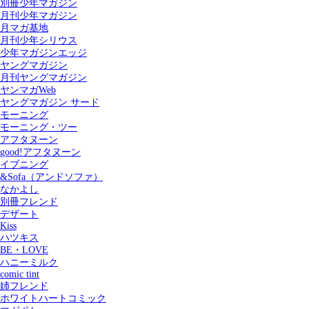
別冊少年マガジン
月刊少年マガジン
月マガ基地
月刊少年シリウス
少年マガジンエッジ
ヤングマガジン
月刊ヤングマガジン
ヤンマガWeb
ヤングマガジン サード
モーニング
モーニング・ツー
アフタヌーン
good!アフタヌーン
イブニング
&Sofa（アンドソファ）
なかよし
別冊フレンド
デザート
Kiss
ハツキス
記事を検索する
BE・LOVE
ハニーミルク
comic tint
姉フレンド
ホワイトハートコミック