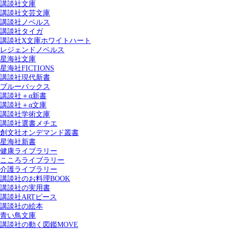
講談社文庫
講談社文芸文庫
講談社ノベルス
講談社タイガ
講談社X文庫ホワイトハート
レジェンドノベルス
星海社文庫
星海社FICTIONS
講談社現代新書
ブルーバックス
講談社＋α新書
講談社＋α文庫
講談社学術文庫
講談社選書メチエ
創文社オンデマンド叢書
星海社新書
健康ライブラリー
こころライブラリー
介護ライブラリー
講談社のお料理BOOK
講談社の実用書
講談社ARTピース
講談社の絵本
青い鳥文庫
講談社の動く図鑑MOVE