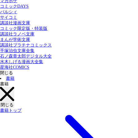
マガポケ
カテゴリー：
コミックDAYS
すべての記事
コミック
書籍
パルシィ
サイコミ
講談社漫画文庫
検索する
コミック限定版・特装版
講談社ラノベ文庫
まんが学術文庫
講談社プラチナコミックス
手塚治虫文庫全集
石ノ森章太郎デジタル大全
水木しげる漫画大全集
星海社COMICS
閉じる
書籍
書籍
閉じる
書籍トップ