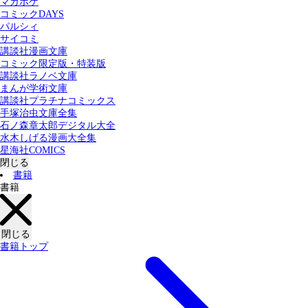
マガポケ
カテゴリー：
コミックDAYS
すべての記事
コミック
書籍
パルシィ
サイコミ
講談社漫画文庫
検索する
コミック限定版・特装版
講談社ラノベ文庫
まんが学術文庫
講談社プラチナコミックス
手塚治虫文庫全集
石ノ森章太郎デジタル大全
水木しげる漫画大全集
星海社COMICS
閉じる
書籍
書籍
閉じる
書籍トップ