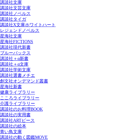
講談社文庫
講談社文芸文庫
講談社ノベルス
講談社タイガ
講談社X文庫ホワイトハート
レジェンドノベルス
星海社文庫
星海社FICTIONS
講談社現代新書
ブルーバックス
講談社＋α新書
講談社＋α文庫
講談社学術文庫
講談社選書メチエ
創文社オンデマンド叢書
星海社新書
健康ライブラリー
こころライブラリー
介護ライブラリー
講談社のお料理BOOK
講談社の実用書
講談社ARTピース
講談社の絵本
青い鳥文庫
講談社の動く図鑑MOVE