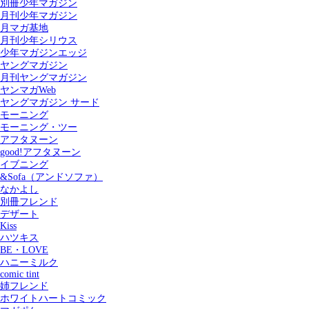
別冊少年マガジン
月刊少年マガジン
月マガ基地
月刊少年シリウス
少年マガジンエッジ
ヤングマガジン
月刊ヤングマガジン
ヤンマガWeb
ヤングマガジン サード
モーニング
モーニング・ツー
アフタヌーン
good!アフタヌーン
イブニング
&Sofa（アンドソファ）
なかよし
別冊フレンド
デザート
Kiss
ハツキス
記事を検索する
BE・LOVE
ハニーミルク
comic tint
姉フレンド
ホワイトハートコミック