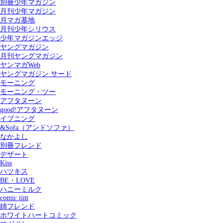
別冊少年マガジン
月刊少年マガジン
月マガ基地
月刊少年シリウス
少年マガジンエッジ
ヤングマガジン
月刊ヤングマガジン
ヤンマガWeb
ヤングマガジン サード
モーニング
モーニング・ツー
アフタヌーン
good!アフタヌーン
イブニング
&Sofa（アンドソファ）
なかよし
別冊フレンド
デザート
Kiss
ハツキス
記事を検索する
BE・LOVE
ハニーミルク
comic tint
姉フレンド
ホワイトハートコミック