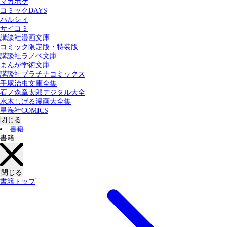
マガポケ
カテゴリー：
コミックDAYS
すべての記事
コミック
書籍
パルシィ
サイコミ
講談社漫画文庫
検索する
コミック限定版・特装版
講談社ラノベ文庫
まんが学術文庫
講談社プラチナコミックス
手塚治虫文庫全集
石ノ森章太郎デジタル大全
水木しげる漫画大全集
星海社COMICS
閉じる
書籍
書籍
閉じる
書籍トップ