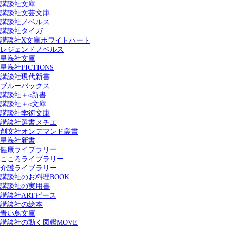
講談社文庫
講談社文芸文庫
講談社ノベルス
講談社タイガ
講談社X文庫ホワイトハート
レジェンドノベルス
星海社文庫
星海社FICTIONS
講談社現代新書
ブルーバックス
講談社＋α新書
講談社＋α文庫
講談社学術文庫
講談社選書メチエ
創文社オンデマンド叢書
星海社新書
健康ライブラリー
こころライブラリー
介護ライブラリー
講談社のお料理BOOK
講談社の実用書
講談社ARTピース
講談社の絵本
青い鳥文庫
講談社の動く図鑑MOVE