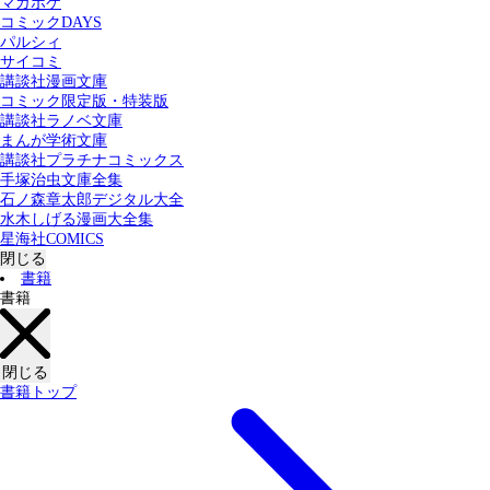
マガポケ
カテゴリー：
コミックDAYS
すべての記事
コミック
書籍
パルシィ
サイコミ
講談社漫画文庫
検索する
コミック限定版・特装版
講談社ラノベ文庫
まんが学術文庫
講談社プラチナコミックス
手塚治虫文庫全集
石ノ森章太郎デジタル大全
水木しげる漫画大全集
星海社COMICS
閉じる
書籍
書籍
閉じる
書籍トップ