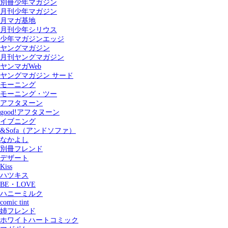
別冊少年マガジン
月刊少年マガジン
月マガ基地
月刊少年シリウス
少年マガジンエッジ
ヤングマガジン
月刊ヤングマガジン
ヤンマガWeb
ヤングマガジン サード
モーニング
モーニング・ツー
アフタヌーン
good!アフタヌーン
イブニング
&Sofa（アンドソファ）
なかよし
別冊フレンド
デザート
Kiss
ハツキス
記事を検索する
BE・LOVE
ハニーミルク
comic tint
姉フレンド
ホワイトハートコミック