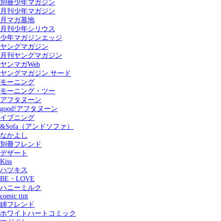
別冊少年マガジン
月刊少年マガジン
月マガ基地
月刊少年シリウス
少年マガジンエッジ
ヤングマガジン
月刊ヤングマガジン
ヤンマガWeb
ヤングマガジン サード
モーニング
モーニング・ツー
アフタヌーン
good!アフタヌーン
イブニング
&Sofa（アンドソファ）
なかよし
別冊フレンド
デザート
Kiss
ハツキス
記事を検索する
BE・LOVE
ハニーミルク
comic tint
姉フレンド
ホワイトハートコミック