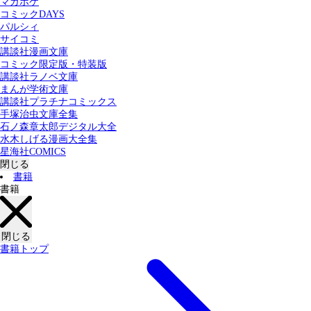
マガポケ
カテゴリー：
コミックDAYS
すべての記事
コミック
書籍
パルシィ
サイコミ
講談社漫画文庫
検索する
コミック限定版・特装版
講談社ラノベ文庫
まんが学術文庫
講談社プラチナコミックス
手塚治虫文庫全集
石ノ森章太郎デジタル大全
水木しげる漫画大全集
星海社COMICS
閉じる
書籍
書籍
閉じる
書籍トップ