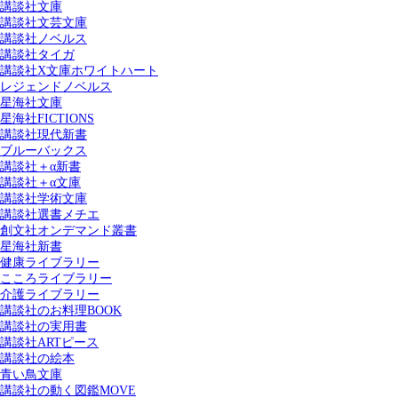
講談社文庫
講談社文芸文庫
講談社ノベルス
講談社タイガ
講談社X文庫ホワイトハート
レジェンドノベルス
星海社文庫
星海社FICTIONS
講談社現代新書
ブルーバックス
講談社＋α新書
講談社＋α文庫
講談社学術文庫
講談社選書メチエ
創文社オンデマンド叢書
星海社新書
健康ライブラリー
こころライブラリー
介護ライブラリー
講談社のお料理BOOK
講談社の実用書
講談社ARTピース
講談社の絵本
青い鳥文庫
講談社の動く図鑑MOVE