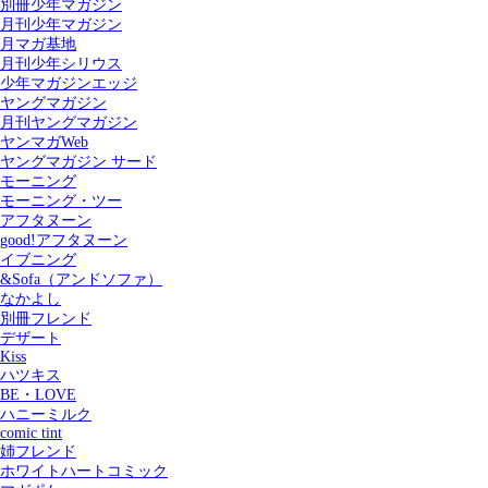
別冊少年マガジン
月刊少年マガジン
月マガ基地
月刊少年シリウス
少年マガジンエッジ
ヤングマガジン
月刊ヤングマガジン
ヤンマガWeb
ヤングマガジン サード
モーニング
モーニング・ツー
アフタヌーン
good!アフタヌーン
イブニング
&Sofa（アンドソファ）
なかよし
別冊フレンド
デザート
Kiss
ハツキス
記事を検索する
BE・LOVE
ハニーミルク
comic tint
姉フレンド
ホワイトハートコミック