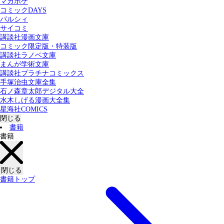
マガポケ
カテゴリー：
コミックDAYS
すべての記事
コミック
書籍
パルシィ
サイコミ
講談社漫画文庫
検索する
コミック限定版・特装版
講談社ラノベ文庫
まんが学術文庫
講談社プラチナコミックス
手塚治虫文庫全集
石ノ森章太郎デジタル大全
水木しげる漫画大全集
星海社COMICS
閉じる
書籍
書籍
閉じる
書籍トップ