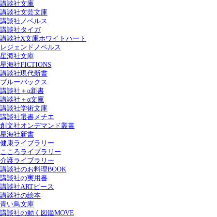
講談社文庫
講談社文芸文庫
講談社ノベルス
講談社タイガ
講談社X文庫ホワイトハート
レジェンドノベルス
星海社文庫
星海社FICTIONS
講談社現代新書
ブルーバックス
講談社＋α新書
講談社＋α文庫
講談社学術文庫
講談社選書メチエ
創文社オンデマンド叢書
星海社新書
健康ライブラリー
こころライブラリー
介護ライブラリー
講談社のお料理BOOK
講談社の実用書
講談社ARTピース
講談社の絵本
青い鳥文庫
講談社の動く図鑑MOVE