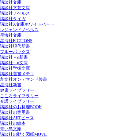
講談社文庫
講談社文芸文庫
講談社ノベルス
講談社タイガ
講談社X文庫ホワイトハート
レジェンドノベルス
星海社文庫
星海社FICTIONS
講談社現代新書
ブルーバックス
講談社＋α新書
講談社＋α文庫
講談社学術文庫
講談社選書メチエ
創文社オンデマンド叢書
星海社新書
健康ライブラリー
こころライブラリー
介護ライブラリー
講談社のお料理BOOK
講談社の実用書
講談社ARTピース
講談社の絵本
青い鳥文庫
講談社の動く図鑑MOVE