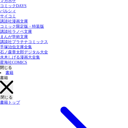
マガポケ
カテゴリー：
コミックDAYS
すべての記事
コミック
書籍
パルシィ
サイコミ
講談社漫画文庫
検索する
コミック限定版・特装版
講談社ラノベ文庫
まんが学術文庫
講談社プラチナコミックス
手塚治虫文庫全集
石ノ森章太郎デジタル大全
水木しげる漫画大全集
星海社COMICS
閉じる
書籍
書籍
閉じる
書籍トップ