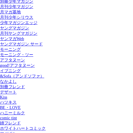
別冊少年マガジン
月刊少年マガジン
月マガ基地
月刊少年シリウス
少年マガジンエッジ
ヤングマガジン
月刊ヤングマガジン
ヤンマガWeb
ヤングマガジン サード
モーニング
モーニング・ツー
アフタヌーン
good!アフタヌーン
イブニング
&Sofa（アンドソファ）
なかよし
別冊フレンド
デザート
Kiss
ハツキス
記事を検索する
BE・LOVE
ハニーミルク
comic tint
姉フレンド
ホワイトハートコミック