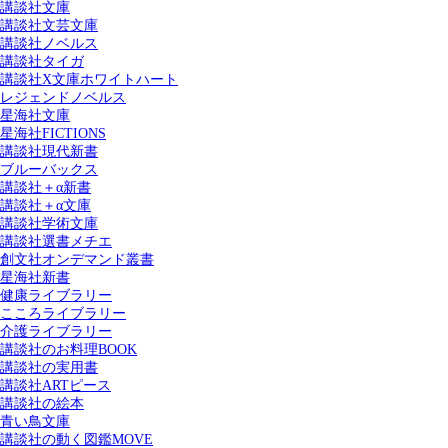
講談社文庫
講談社文芸文庫
講談社ノベルス
講談社タイガ
講談社X文庫ホワイトハート
レジェンドノベルス
星海社文庫
星海社FICTIONS
講談社現代新書
ブルーバックス
講談社＋α新書
講談社＋α文庫
講談社学術文庫
講談社選書メチエ
創文社オンデマンド叢書
星海社新書
健康ライブラリー
こころライブラリー
介護ライブラリー
講談社のお料理BOOK
講談社の実用書
講談社ARTピース
講談社の絵本
青い鳥文庫
講談社の動く図鑑MOVE