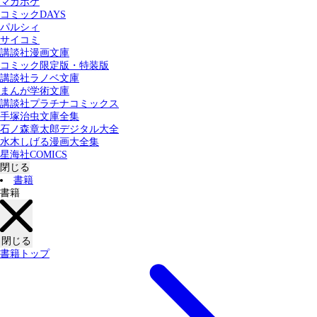
マガポケ
カテゴリー：
コミックDAYS
すべての記事
コミック
書籍
パルシィ
サイコミ
講談社漫画文庫
検索する
コミック限定版・特装版
講談社ラノベ文庫
まんが学術文庫
講談社プラチナコミックス
手塚治虫文庫全集
石ノ森章太郎デジタル大全
水木しげる漫画大全集
星海社COMICS
閉じる
書籍
書籍
閉じる
書籍トップ