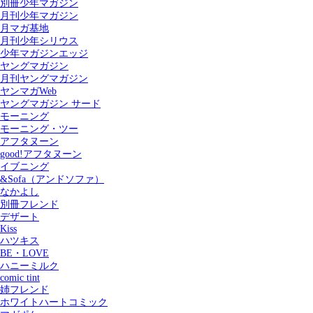
別冊少年マガジン
月刊少年マガジン
月マガ基地
月刊少年シリウス
少年マガジンエッジ
ヤングマガジン
月刊ヤングマガジン
ヤンマガWeb
ヤングマガジン サード
モーニング
モーニング・ツー
アフタヌーン
good!アフタヌーン
イブニング
&Sofa（アンドソファ）
なかよし
別冊フレンド
デザート
Kiss
ハツキス
記事を検索する
BE・LOVE
ハニーミルク
comic tint
姉フレンド
ホワイトハートコミック