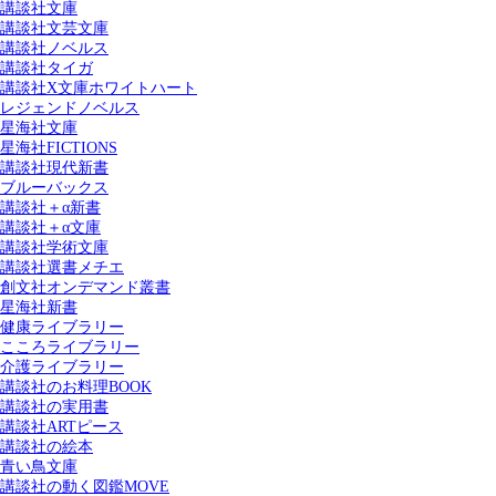
講談社文庫
講談社文芸文庫
講談社ノベルス
講談社タイガ
講談社X文庫ホワイトハート
レジェンドノベルス
星海社文庫
星海社FICTIONS
講談社現代新書
ブルーバックス
講談社＋α新書
講談社＋α文庫
講談社学術文庫
講談社選書メチエ
創文社オンデマンド叢書
星海社新書
健康ライブラリー
こころライブラリー
介護ライブラリー
講談社のお料理BOOK
講談社の実用書
講談社ARTピース
講談社の絵本
青い鳥文庫
講談社の動く図鑑MOVE