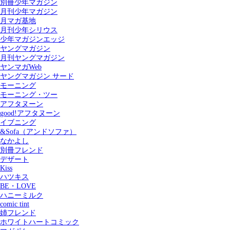
別冊少年マガジン
月刊少年マガジン
月マガ基地
月刊少年シリウス
少年マガジンエッジ
ヤングマガジン
月刊ヤングマガジン
ヤンマガWeb
ヤングマガジン サード
モーニング
モーニング・ツー
アフタヌーン
good!アフタヌーン
イブニング
&Sofa（アンドソファ）
なかよし
別冊フレンド
デザート
Kiss
ハツキス
記事を検索する
BE・LOVE
ハニーミルク
comic tint
姉フレンド
ホワイトハートコミック