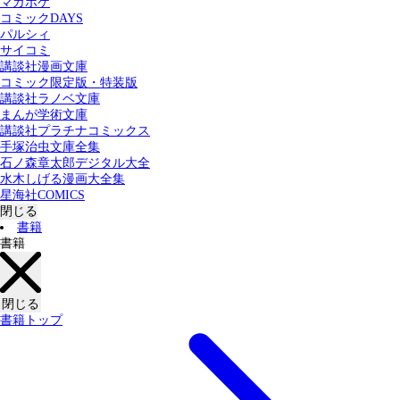
マガポケ
カテゴリー：
コミックDAYS
すべての記事
コミック
書籍
パルシィ
サイコミ
講談社漫画文庫
検索する
コミック限定版・特装版
講談社ラノベ文庫
まんが学術文庫
講談社プラチナコミックス
手塚治虫文庫全集
石ノ森章太郎デジタル大全
水木しげる漫画大全集
星海社COMICS
閉じる
書籍
書籍
閉じる
書籍トップ