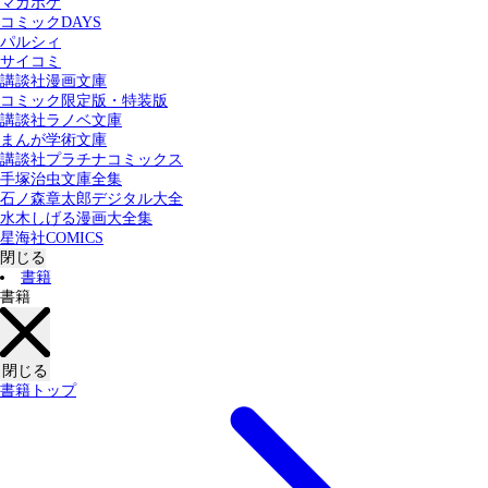
マガポケ
カテゴリー：
コミックDAYS
すべての記事
コミック
書籍
パルシィ
サイコミ
講談社漫画文庫
検索する
コミック限定版・特装版
講談社ラノベ文庫
まんが学術文庫
講談社プラチナコミックス
手塚治虫文庫全集
石ノ森章太郎デジタル大全
水木しげる漫画大全集
星海社COMICS
閉じる
書籍
書籍
閉じる
書籍トップ