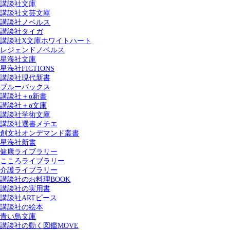
講談社文庫
講談社文芸文庫
講談社ノベルス
講談社タイガ
講談社X文庫ホワイトハート
レジェンドノベルス
星海社文庫
星海社FICTIONS
講談社現代新書
ブルーバックス
講談社＋α新書
講談社＋α文庫
講談社学術文庫
講談社選書メチエ
創文社オンデマンド叢書
星海社新書
健康ライブラリー
こころライブラリー
介護ライブラリー
講談社のお料理BOOK
講談社の実用書
講談社ARTピース
講談社の絵本
青い鳥文庫
講談社の動く図鑑MOVE