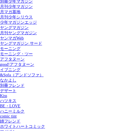
別冊少年マガジン
月刊少年マガジン
月マガ基地
月刊少年シリウス
少年マガジンエッジ
ヤングマガジン
月刊ヤングマガジン
ヤンマガWeb
ヤングマガジン サード
モーニング
モーニング・ツー
アフタヌーン
good!アフタヌーン
イブニング
&Sofa（アンドソファ）
なかよし
別冊フレンド
デザート
Kiss
ハツキス
記事を検索する
BE・LOVE
ハニーミルク
comic tint
姉フレンド
ホワイトハートコミック