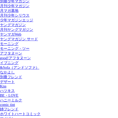
別冊少年マガジン
月刊少年マガジン
月マガ基地
月刊少年シリウス
少年マガジンエッジ
ヤングマガジン
月刊ヤングマガジン
ヤンマガWeb
ヤングマガジン サード
モーニング
モーニング・ツー
アフタヌーン
good!アフタヌーン
イブニング
&Sofa（アンドソファ）
なかよし
別冊フレンド
デザート
Kiss
ハツキス
記事を検索する
BE・LOVE
ハニーミルク
comic tint
姉フレンド
ホワイトハートコミック