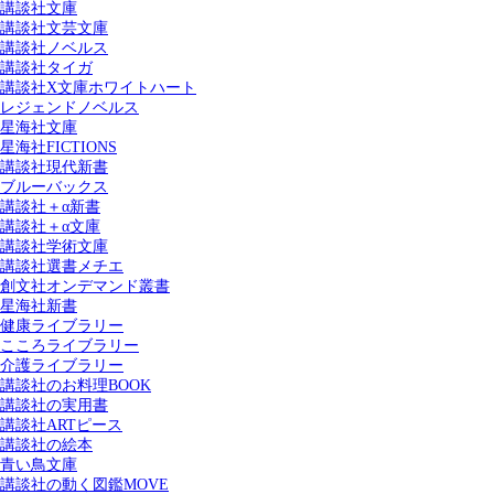
講談社文庫
講談社文芸文庫
講談社ノベルス
講談社タイガ
講談社X文庫ホワイトハート
レジェンドノベルス
星海社文庫
星海社FICTIONS
講談社現代新書
ブルーバックス
講談社＋α新書
講談社＋α文庫
講談社学術文庫
講談社選書メチエ
創文社オンデマンド叢書
星海社新書
健康ライブラリー
こころライブラリー
介護ライブラリー
講談社のお料理BOOK
講談社の実用書
講談社ARTピース
講談社の絵本
青い鳥文庫
講談社の動く図鑑MOVE