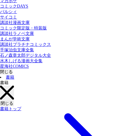
マガポケ
カテゴリー：
コミックDAYS
すべての記事
コミック
書籍
パルシィ
サイコミ
講談社漫画文庫
検索する
コミック限定版・特装版
講談社ラノベ文庫
まんが学術文庫
講談社プラチナコミックス
手塚治虫文庫全集
石ノ森章太郎デジタル大全
水木しげる漫画大全集
星海社COMICS
閉じる
書籍
書籍
閉じる
書籍トップ