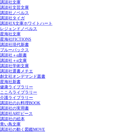
講談社文庫
講談社文芸文庫
講談社ノベルス
講談社タイガ
講談社X文庫ホワイトハート
レジェンドノベルス
星海社文庫
星海社FICTIONS
講談社現代新書
ブルーバックス
講談社＋α新書
講談社＋α文庫
講談社学術文庫
講談社選書メチエ
創文社オンデマンド叢書
星海社新書
健康ライブラリー
こころライブラリー
介護ライブラリー
講談社のお料理BOOK
講談社の実用書
講談社ARTピース
講談社の絵本
青い鳥文庫
講談社の動く図鑑MOVE