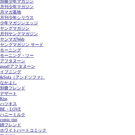
別冊少年マガジン
月刊少年マガジン
月マガ基地
月刊少年シリウス
少年マガジンエッジ
ヤングマガジン
月刊ヤングマガジン
ヤンマガWeb
ヤングマガジン サード
モーニング
モーニング・ツー
アフタヌーン
good!アフタヌーン
イブニング
&Sofa（アンドソファ）
なかよし
別冊フレンド
デザート
Kiss
ハツキス
記事を検索する
BE・LOVE
ハニーミルク
comic tint
姉フレンド
ホワイトハートコミック