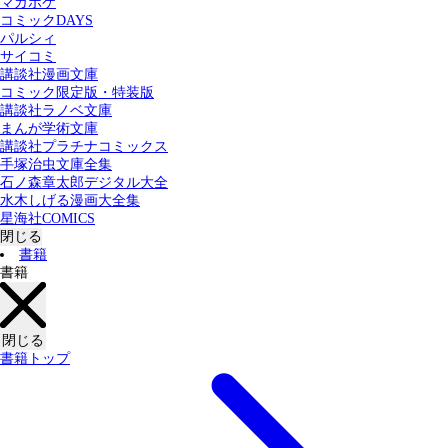
マガポケ
カテゴリー：
コミックDAYS
すべての記事
コミック
書籍
パルシィ
サイコミ
講談社漫画文庫
検索する
コミック限定版・特装版
講談社ラノベ文庫
まんが学術文庫
講談社プラチナコミックス
手塚治虫文庫全集
石ノ森章太郎デジタル大全
水木しげる漫画大全集
星海社COMICS
閉じる
書籍
書籍
閉じる
書籍トップ