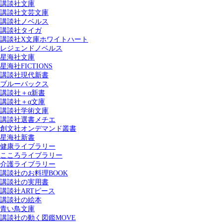
講談社文庫
講談社文芸文庫
講談社ノベルス
講談社タイガ
講談社X文庫ホワイトハート
レジェンドノベルス
星海社文庫
星海社FICTIONS
講談社現代新書
ブルーバックス
講談社＋α新書
講談社＋α文庫
講談社学術文庫
講談社選書メチエ
創文社オンデマンド叢書
星海社新書
健康ライブラリー
こころライブラリー
介護ライブラリー
講談社のお料理BOOK
講談社の実用書
講談社ARTピース
講談社の絵本
青い鳥文庫
講談社の動く図鑑MOVE