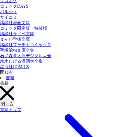
マガポケ
カテゴリー：
コミックDAYS
すべての記事
コミック
書籍
パルシィ
サイコミ
講談社漫画文庫
検索する
コミック限定版・特装版
講談社ラノベ文庫
まんが学術文庫
講談社プラチナコミックス
手塚治虫文庫全集
石ノ森章太郎デジタル大全
水木しげる漫画大全集
星海社COMICS
閉じる
書籍
書籍
閉じる
書籍トップ