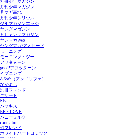
別冊少年マガジン
月刊少年マガジン
月マガ基地
月刊少年シリウス
少年マガジンエッジ
ヤングマガジン
月刊ヤングマガジン
ヤンマガWeb
ヤングマガジン サード
モーニング
モーニング・ツー
アフタヌーン
good!アフタヌーン
イブニング
&Sofa（アンドソファ）
なかよし
別冊フレンド
デザート
Kiss
ハツキス
記事を検索する
BE・LOVE
ハニーミルク
comic tint
姉フレンド
ホワイトハートコミック