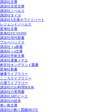
講談社文庫
講談社文芸文庫
講談社ノベルス
講談社タイガ
講談社X文庫ホワイトハート
レジェンドノベルス
星海社文庫
星海社FICTIONS
講談社現代新書
ブルーバックス
講談社＋α新書
講談社＋α文庫
講談社学術文庫
講談社選書メチエ
創文社オンデマンド叢書
星海社新書
健康ライブラリー
こころライブラリー
介護ライブラリー
講談社のお料理BOOK
講談社の実用書
講談社ARTピース
講談社の絵本
青い鳥文庫
講談社の動く図鑑MOVE