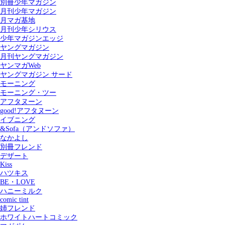
別冊少年マガジン
月刊少年マガジン
月マガ基地
月刊少年シリウス
少年マガジンエッジ
ヤングマガジン
月刊ヤングマガジン
ヤンマガWeb
ヤングマガジン サード
モーニング
モーニング・ツー
アフタヌーン
good!アフタヌーン
イブニング
&Sofa（アンドソファ）
なかよし
別冊フレンド
デザート
Kiss
ハツキス
記事を検索する
BE・LOVE
ハニーミルク
comic tint
姉フレンド
ホワイトハートコミック