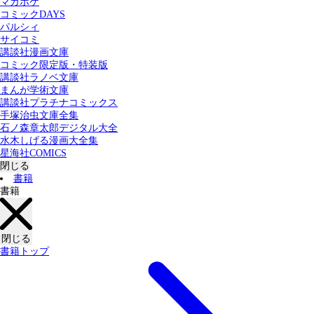
マガポケ
カテゴリー：
コミックDAYS
すべての記事
コミック
書籍
パルシィ
サイコミ
講談社漫画文庫
検索する
コミック限定版・特装版
講談社ラノベ文庫
まんが学術文庫
講談社プラチナコミックス
手塚治虫文庫全集
石ノ森章太郎デジタル大全
水木しげる漫画大全集
星海社COMICS
閉じる
書籍
書籍
閉じる
書籍トップ