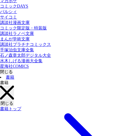
マガポケ
カテゴリー：
コミックDAYS
すべての記事
コミック
書籍
パルシィ
サイコミ
講談社漫画文庫
検索する
コミック限定版・特装版
講談社ラノベ文庫
まんが学術文庫
講談社プラチナコミックス
手塚治虫文庫全集
石ノ森章太郎デジタル大全
水木しげる漫画大全集
星海社COMICS
閉じる
書籍
書籍
閉じる
書籍トップ