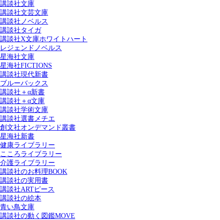
講談社文庫
講談社文芸文庫
講談社ノベルス
講談社タイガ
講談社X文庫ホワイトハート
レジェンドノベルス
星海社文庫
星海社FICTIONS
講談社現代新書
ブルーバックス
講談社＋α新書
講談社＋α文庫
講談社学術文庫
講談社選書メチエ
創文社オンデマンド叢書
星海社新書
健康ライブラリー
こころライブラリー
介護ライブラリー
講談社のお料理BOOK
講談社の実用書
講談社ARTピース
講談社の絵本
青い鳥文庫
講談社の動く図鑑MOVE