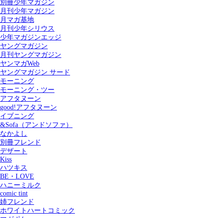
別冊少年マガジン
月刊少年マガジン
月マガ基地
月刊少年シリウス
少年マガジンエッジ
ヤングマガジン
月刊ヤングマガジン
ヤンマガWeb
ヤングマガジン サード
モーニング
モーニング・ツー
アフタヌーン
good!アフタヌーン
イブニング
&Sofa（アンドソファ）
なかよし
別冊フレンド
デザート
Kiss
ハツキス
記事を検索する
BE・LOVE
ハニーミルク
comic tint
姉フレンド
ホワイトハートコミック