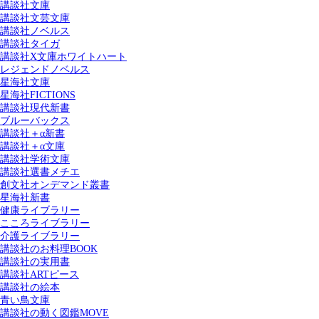
講談社文庫
講談社文芸文庫
講談社ノベルス
講談社タイガ
講談社X文庫ホワイトハート
レジェンドノベルス
星海社文庫
星海社FICTIONS
講談社現代新書
ブルーバックス
講談社＋α新書
講談社＋α文庫
講談社学術文庫
講談社選書メチエ
創文社オンデマンド叢書
星海社新書
健康ライブラリー
こころライブラリー
介護ライブラリー
講談社のお料理BOOK
講談社の実用書
講談社ARTピース
講談社の絵本
青い鳥文庫
講談社の動く図鑑MOVE