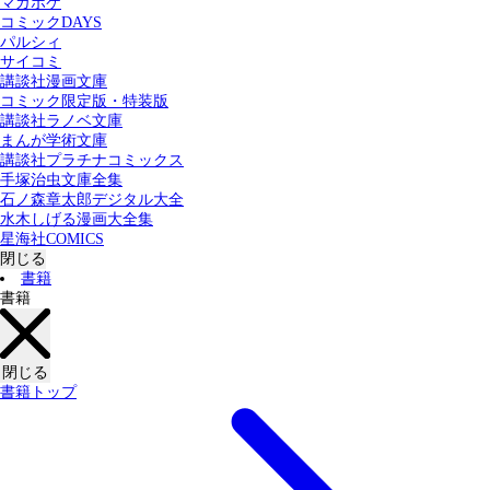
マガポケ
カテゴリー：
コミックDAYS
すべての記事
コミック
書籍
パルシィ
サイコミ
講談社漫画文庫
検索する
コミック限定版・特装版
講談社ラノベ文庫
まんが学術文庫
講談社プラチナコミックス
手塚治虫文庫全集
石ノ森章太郎デジタル大全
水木しげる漫画大全集
星海社COMICS
閉じる
書籍
書籍
閉じる
書籍トップ