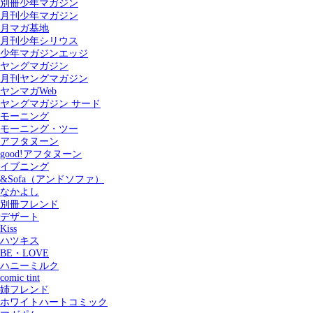
別冊少年マガジン
月刊少年マガジン
月マガ基地
月刊少年シリウス
少年マガジンエッジ
ヤングマガジン
月刊ヤングマガジン
ヤンマガWeb
ヤングマガジン サード
モーニング
モーニング・ツー
アフタヌーン
good!アフタヌーン
イブニング
&Sofa（アンドソファ）
なかよし
別冊フレンド
デザート
Kiss
ハツキス
記事を検索する
BE・LOVE
ハニーミルク
comic tint
姉フレンド
ホワイトハートコミック