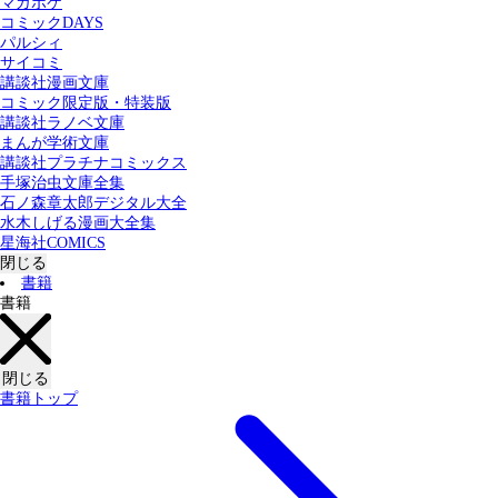
マガポケ
カテゴリー：
コミックDAYS
すべての記事
コミック
書籍
パルシィ
サイコミ
講談社漫画文庫
検索する
コミック限定版・特装版
講談社ラノベ文庫
まんが学術文庫
講談社プラチナコミックス
手塚治虫文庫全集
石ノ森章太郎デジタル大全
水木しげる漫画大全集
星海社COMICS
閉じる
書籍
書籍
閉じる
書籍トップ