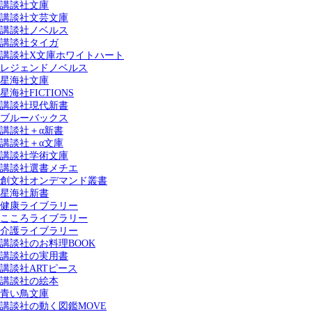
講談社文庫
講談社文芸文庫
講談社ノベルス
講談社タイガ
講談社X文庫ホワイトハート
レジェンドノベルス
星海社文庫
星海社FICTIONS
講談社現代新書
ブルーバックス
講談社＋α新書
講談社＋α文庫
講談社学術文庫
講談社選書メチエ
創文社オンデマンド叢書
星海社新書
健康ライブラリー
こころライブラリー
介護ライブラリー
講談社のお料理BOOK
講談社の実用書
講談社ARTピース
講談社の絵本
青い鳥文庫
講談社の動く図鑑MOVE