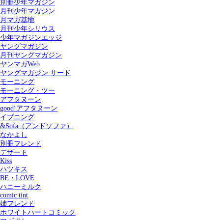
別冊少年マガジン
月刊少年マガジン
月マガ基地
月刊少年シリウス
少年マガジンエッジ
ヤングマガジン
月刊ヤングマガジン
ヤンマガWeb
ヤングマガジン サード
モーニング
モーニング・ツー
アフタヌーン
good!アフタヌーン
イブニング
&Sofa（アンドソファ）
なかよし
別冊フレンド
デザート
Kiss
ハツキス
記事を検索する
BE・LOVE
ハニーミルク
comic tint
姉フレンド
ホワイトハートコミック