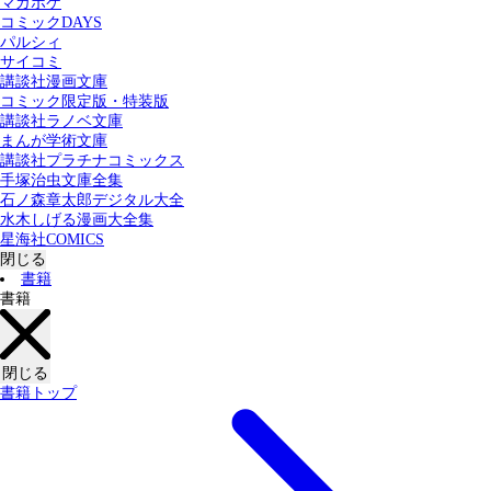
マガポケ
カテゴリー：
コミックDAYS
すべての記事
コミック
書籍
パルシィ
サイコミ
講談社漫画文庫
検索する
コミック限定版・特装版
講談社ラノベ文庫
まんが学術文庫
講談社プラチナコミックス
手塚治虫文庫全集
石ノ森章太郎デジタル大全
水木しげる漫画大全集
星海社COMICS
閉じる
書籍
書籍
閉じる
書籍トップ