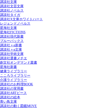
講談社文庫
講談社文芸文庫
講談社ノベルス
講談社タイガ
講談社X文庫ホワイトハート
レジェンドノベルス
星海社文庫
星海社FICTIONS
講談社現代新書
ブルーバックス
講談社＋α新書
講談社＋α文庫
講談社学術文庫
講談社選書メチエ
創文社オンデマンド叢書
星海社新書
健康ライブラリー
こころライブラリー
介護ライブラリー
講談社のお料理BOOK
講談社の実用書
講談社ARTピース
講談社の絵本
青い鳥文庫
講談社の動く図鑑MOVE